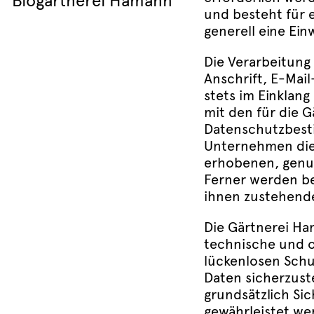
Biogärtnerei Hamann
und besteht für e
generell eine Ein
Die Verarbeitung
Anschrift, E-Mai
stets im Einklan
mit den für die 
Datenschutzbest
Unternehmen die 
erhobenen, genu
Ferner werden be
ihnen zustehende
Die Gärtnerei Ham
technische und 
lückenlosen Schu
Daten sicherzust
grundsätzlich Sic
gewährleistet we