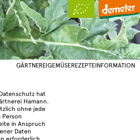
GÄRTNEREI
GEMÜSE
REZEPTE
INFORMATION
 Datenschutz hat
Gärtnerei Hamann.
tzlich ohne jede
e Person
ite in Anspruch
ener Daten
n erforderlich