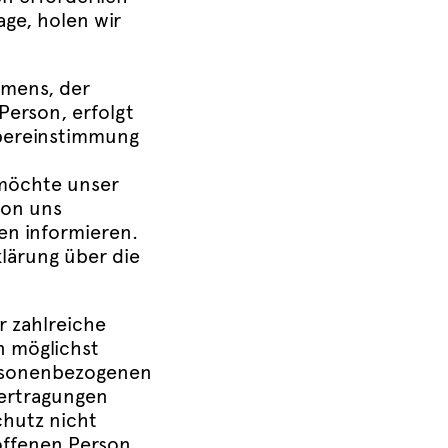
age, holen wir
amens, der
Person, erfolgt
Übereinstimmung
möchte unser
von uns
n informieren.
lärung über die
r zahlreiche
 möglichst
ersonenbezogenen
bertragungen
chutz nicht
offenen Person