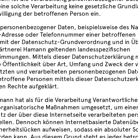
ine solche Verarbeitung keine gesetzliche Grundl
willigung der betroffenen Person ein.
 personenbezogener Daten, beispielsweise des N
l-Adresse oder Telefonnummer einer betroffenen 
g mit der Datenschutz-Grundverordnung und in 
Gärtnerei Hamann geltenden landesspezifischen
immungen. Mittels dieser Datenschutzerklärung 
Öffentlichkeit über Art, Umfang und Zweck der 
tzten und verarbeiteten personenbezogenen Date
troffene Personen mittels dieser Datenschutzerk
n Rechte aufgeklärt.
ann hat als für die Verarbeitung Verantwortliche
organisatorische Maßnahmen umgesetzt, um einen
tz der über diese Internetseite verarbeiteten p
ellen. Dennoch können Internetbasierte Datenü
herheitslücken aufweisen, sodass ein absoluter S
rden kann. Aus diesem Grund steht es jeder betr