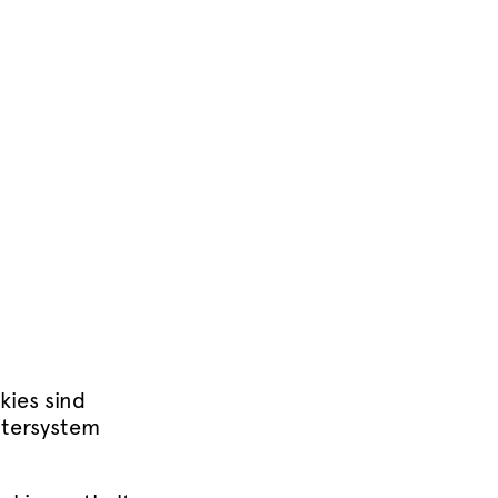
ies sind
utersystem