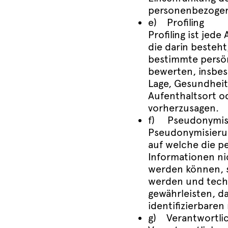
personenbezogene
e) Profiling
Profiling ist jed
die darin besteh
bestimmte persönl
bewerten, insbes
Lage, Gesundheit,
Aufenthaltsort o
vorherzusagen.
f) Pseudonymis
Pseudonymisierun
auf welche die p
Informationen ni
werden können, s
werden und tech
gewährleisten, d
identifizierbare
g) Verantwortlic