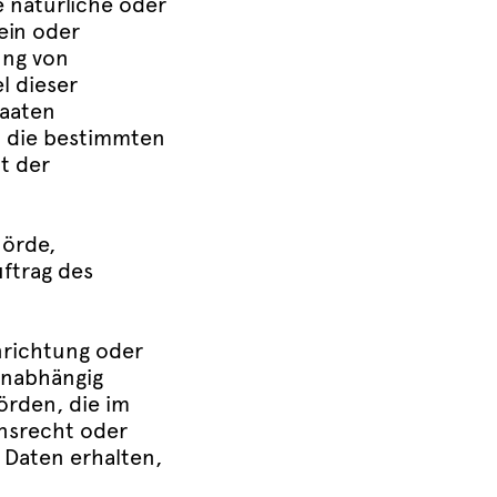
e natürliche oder
lein oder
ung von
l dieser
taaten
n die bestimmten
t der
hörde,
ftrag des
inrichtung oder
unabhängig
örden, die im
nsrecht oder
Daten erhalten,