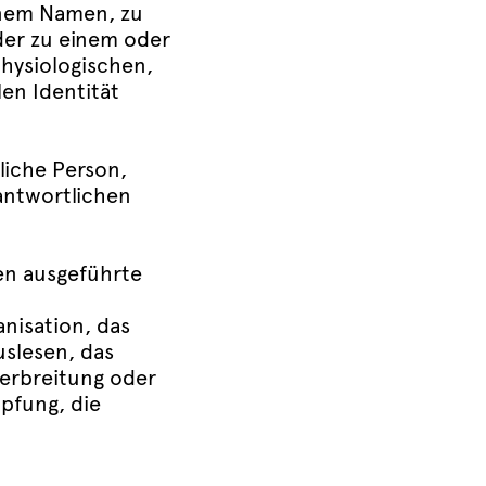
inem Namen, zu
der zu einem oder
hysiologischen,
len Identität
rliche Person,
antwortlichen
ren ausgeführte
nisation, das
slesen, das
erbreitung oder
pfung, die