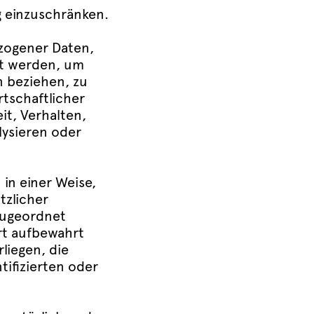
g einzuschränken.
ezogener Daten,
et werden, um
n beziehen, zu
tschaftlicher
it, Verhalten,
lysieren oder
in einer Weise,
tzlicher
zugeordnet
rt aufbewahrt
iegen, die
ifizierten oder