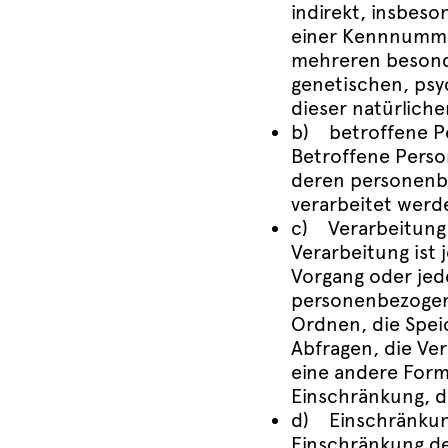
indirekt, insbes
einer Kennnummer
mehreren besonde
genetischen, psyc
dieser natürliche
b) betroffene P
Betroffene Person
deren personenbe
verarbeitet werd
c) Verarbeitung
Verarbeitung ist 
Vorgang oder je
personenbezogene
Ordnen, die Spei
Abfragen, die Ve
eine andere Form
Einschränkung, d
d) Einschränkun
Einschränkung de